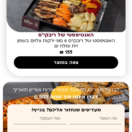
האנטיפסטי של ריבקי'ס
האנטיפסטי של ריבקי'ס 6 סוגי ירקות צלוים בשמן
זית ומלח ים
₪
155
צפה במוצר
לבניית תפריט, הזמנת מגשי אירוח ושריון תאריך
דברו איתנו איך שנוח לכם :)
מעדיפים שנחזור אליכם? בכייף!